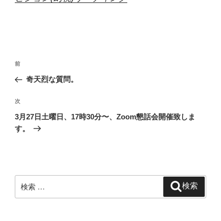
投
過
前
稿
去
奇天烈な質問。
ナ
の
ビ
投
次
次
稿
ゲ
の
3月27日土曜日、17時30分〜、Zoom懇話会開催致しま
投
ー
す。
稿
シ
ョ
ン
検
検索
索: