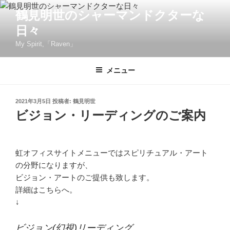
コ
鶴見明世のシャーマンドクターな
ン
日々
テ
ン
My Spirit,「Raven」
ツ
へ
メニュー
ス
キ
投
2021年3月5日
投稿者:
鶴見明世
ッ
稿
ビジョン・リーディングのご案内
プ
日:
虹オフィスサイトメニューではスピリチュアル・アート
の分野になりますが、
ビジョン・アートのご提供も致します。
詳細はこちらへ。
↓
ビジョン(幻視)リーディング