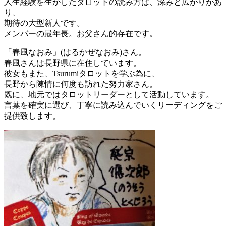
人生経験を生かしたタロットの読み方は、深みと広がりがあ
り、
期待の大型新人です。
メンバーの最年長。お父さん的存在です。
「春風なおみ」(はるかぜなおみ)さん。
春風さんは長野県に在住しています。
彼女もまた、Tsurumiタロットを学ぶ為に、
長野から陳情に何度も訪れた努力家さん。
既に、地元ではタロットリーダーとして活動しています。
言葉を確実に選び、丁寧に読み込んでいくリーディングをご
提供致します。