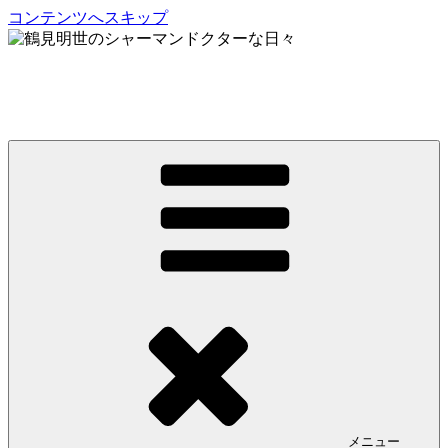
コンテンツへスキップ
鶴見明世のシャーマンドクターな日々
My Spirit,「Raven」
メニュー