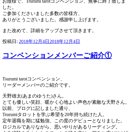
お陰様で、Trurumi tarotコンベンション、無事に終了致しま
した。
ご参加くださいました多数の皆様方、
ありがとうございました。感謝申し上げます。
また改めて、詳細をアップさせて頂きます。
投稿日:
2018年12月4日
2018年12月4日
コンベンションメンバーご紹介①
Tsurumi tarotコンベンション、
リーダーメンバーのご紹介です。
天野雄太(あまのゆうた)さん。
とても優しい笑顔、暖かく心地よい声色が素敵な天野さん。
以前、ブログに記しました通り、
Trurumiタロットを学ぶ希望を20年持ち続けた人。
定年退職を期に猛勉強、この度のデビューとなりました。
ロジカルでありながら、思いやりがあるリーディング。