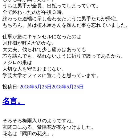
うちは男手が全員、出払ってしまっていて。
全て終わったのが午後３時、
終わった途端に示し会わせたように男手たちが帰宅。
もちろん、舅は植木屋さんを頼んだ事を忘れていました。
仕事が急にキャンセルになったのは
月桂樹が呼んだのかな。
大丈夫、伐られて少し痛みはあっても
芯を詰んでも、枯れないように祈りで護ってあるから。
メジロの巣は
大切な人を守るおまじない。
学芸大学オフィスに置こうと思っています。
投稿日:
2018年5月25日
2018年5月25日
名言。
そろそろ梅雨入りのようですね。
玄関口にある、紫陽花が花をつけました。
花名は「隅田の花火」。