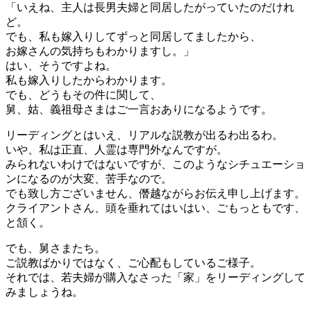
「いえね、主人は長男夫婦と同居したがっていたのだけれ
ど。
でも、私も嫁入りしてずっと同居してましたから、
お嫁さんの気持ちもわかりますし。」
はい、そうですよね。
私も嫁入りしたからわかります。
でも、どうもその件に関して、
舅、姑、義祖母さまはご一言おありになるようです。
リーディングとはいえ、リアルな説教が出るわ出るわ。
いや、私は正直、人霊は専門外なんですが。
みられないわけではないですが、このようなシチュエーショ
ンになるのが大変、苦手なので。
でも致し方ございません、僭越ながらお伝え申し上げます。
クライアントさん、頭を垂れてはいはい、ごもっともです、
と頷く。
でも、舅さまたち。
ご説教ばかりではなく、ご心配もしているご様子。
それでは、若夫婦が購入なさった「家」をリーディングして
みましょうね。