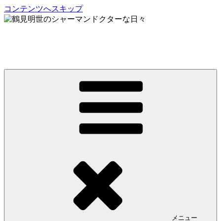
コンテンツへスキップ
鶴見明世のシャーマンドクターな日々
My Spirit,「Raven」
メニュー