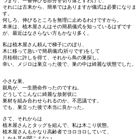
つまり、一番伸びる部分を切り落とすわけで、
それには古来から、簡単ではありますが儀式は必要になりま
す。
何しろ、伸びるところを無理に止めるわけですから。
本来は、植木屋さんはその簡易儀式を知っているはずです
が、最近はなさらない方もかなり多く。
私は植木屋さん頼んで梯子にのぼり、
木に移って急いで簡易儀式(祈りです)をして
月桂樹に許しを得て、それから鳥の巣探し。
幸い、メジロは巣立った後で、巣の中は綺麗な状態でした。
小さな巣。
親鳥が、一生懸命作ったのですね。
どうしてこんなに綺麗な放射状に
巣材を組み合わせられるのか、不思議です。
でも、巣立った後で本当に良かった。
さて、それからは
植木屋さんとタッグを組んで、私は木こり状態。
植木屋さんもかなり高齢者でヨロヨロしていて、
しかも耳が聞こえない。