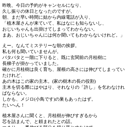
昨晩、今日の予約がキャンセルになり、
久し振りの休日となったのですが。
朝、まだ早い時間に姑から内線電話が入り、
「植木屋さんが来ていて、私はなにも知らないし、
おじいちゃんも出掛けてしまってわからない。
まあ、おじいちゃんには何か聞いてもわからないけれど。」
えー。なんてミステリーな朝の挨拶。
私も何も聞いていませんが。
バタバタと一階に下りると、既に玄関前の月桂樹に
長梯子が掛かっていました。
確かに月桂樹は良く育ち、屋根の高さには伸びてしまってい
たけれど、
あの木はこの家の主木。(家の樹木の長の役割)
主木を切る際にはやはり、それなりの「許し」を乞わなけれ
ばならない。
しかも、メジロ(小鳥です)の巣もあったはず。
たいへん！
植木屋さんに聞くと、月桂樹が伸びすぎるから
芯を詰まんで、と頼まれたとの話。