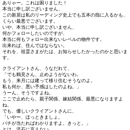
ありゃー。これは困りました！
本当に申し訳ございません、
この新居は私のリーディング史上でも五本の指に入るかも、
くらい最悪でございます。
いや、本当に申し訳ございません、
何かフォローしたいのですが、
本当に何もフォロー出来ないレベルの物件です。
出来れば、住んではならない。
それを、祖霊さまがたは、お知らせしたかったのかと思いま
す。
クライアントさん、うなだれて、
「でも鶴見さん、止めようがないわ。
もう、来月には建って移り住むそうなのよ。
私も何か、悪い予感はしたのよね。」
うーん、そうですよね。
ここで止めたら、親子関係、嫁姑関係、最悪になりますよ
ね。
でも、優しいクライアントさんに、
「いやー、ほっときましょ。
バチが当たればわかりますよ。きっと。」
とは、流石に言えない。