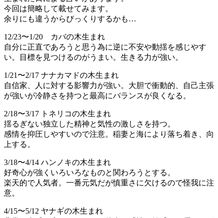
今回は簡略して載せてみます。
余りにも違うからびっくりするかも…
12/23〜1/20 カバの木生まれ
自分に正直であろうと思う為に逆に不安や動揺を感じやす
い。目標を見つけるのがうまい。生きる力が強い。
1/21〜2/17 ナナカマドの木生まれ
自信家、人に対する影響力が強い。大胆で衝動的、自己主張
が強いが冷静さを持つと最高にバランスが良くなる。
2/18〜3/17 トネリコの木生まれ
揺るぎない独立した精神と気性の激しさを持つ。
感情を抑圧しやすいので注意。稲妻と海により落ち着き、向
上する。
3/18〜4/14 ハンノキの木生まれ
好奇心が強くいろいろなものと関わろうとする。
楽天的で人気者。一番元気だが慎重さに欠けるので怪我に注
意。
4/15〜5/12 ヤナギの木生まれ