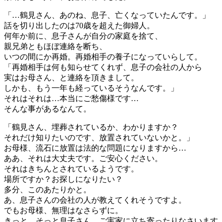
「…鶴見さん、あのね、息子、亡くなっていたんです。」
話を切り出したのは70歳を超えた御婦人。
何年か前に、息子さんが自分の家庭を捨て、
親兄弟ともほぼ連絡を断ち、
いつの間にか再婚。再婚相手の養子になっていらして。
「再婚相手は何も知らせてくれず、息子の会社の人から
実はお母さん、と連絡を頂きまして。
しかも、もう一年も経っているそうなんです。」
それはそれは…本当にご愁傷様です…
そんな事があるなんて。
「鶴見さん、埋葬されているか、わかりますか？
それだけ知りたいのです、放置されていないかと。」
お母様、流石に放置は法的な問題になりますから…
ああ、それは大丈夫です。ご安心ください。
それはきちんとされているようです。
場所ですか？お探しになりたい？
多分、このあたりかと。
あ、息子さんの会社の人が教えてくれそうですよ。
でもお母様、無理はなさらずに。
きっと、そっと息子さん、ご実家に立ち寄ったりなさいます