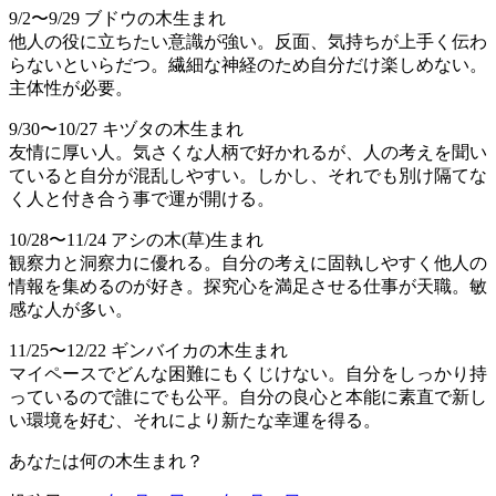
9/2〜9/29 ブドウの木生まれ
他人の役に立ちたい意識が強い。反面、気持ちが上手く伝わ
らないといらだつ。繊細な神経のため自分だけ楽しめない。
主体性が必要。
9/30〜10/27 キヅタの木生まれ
友情に厚い人。気さくな人柄で好かれるが、人の考えを聞い
ていると自分が混乱しやすい。しかし、それでも別け隔てな
く人と付き合う事で運が開ける。
10/28〜11/24 アシの木(草)生まれ
観察力と洞察力に優れる。自分の考えに固執しやすく他人の
情報を集めるのが好き。探究心を満足させる仕事が天職。敏
感な人が多い。
11/25〜12/22 ギンバイカの木生まれ
マイペースでどんな困難にもくじけない。自分をしっかり持
っているので誰にでも公平。自分の良心と本能に素直で新し
い環境を好む、それにより新たな幸運を得る。
あなたは何の木生まれ？