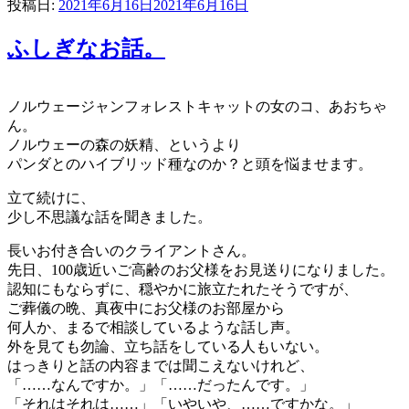
投稿日:
2021年6月16日
2021年6月16日
ふしぎなお話。
ノルウェージャンフォレストキャットの女のコ、あおちゃ
ん。
ノルウェーの森の妖精、というより
パンダとのハイブリッド種なのか？と頭を悩ませます。
立て続けに、
少し不思議な話を聞きました。
長いお付き合いのクライアントさん。
先日、100歳近いご高齢のお父様をお見送りになりました。
認知にもならずに、穏やかに旅立たれたそうですが、
ご葬儀の晩、真夜中にお父様のお部屋から
何人か、まるで相談しているような話し声。
外を見ても勿論、立ち話をしている人もいない。
はっきりと話の内容までは聞こえないけれど、
「……なんですか。」「……だったんです。」
「それはそれは……」「いやいや、……ですかな。」