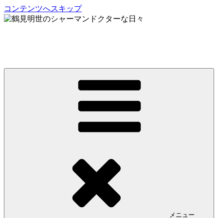
コンテンツへスキップ
鶴見明世のシャーマンドクターな日々
My Spirit,「Raven」
メニュー