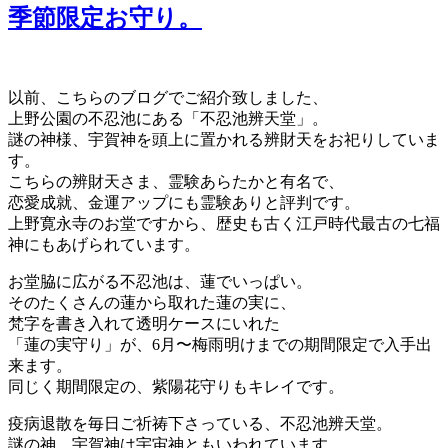
季節限定お守り。
以前、こちらのブログでご紹介致しました、
上野公園の不忍池にある「不忍池辨天堂」。
謎の神様、宇賀神を頭上に置かれる辨財天をお祀りしていま
す。
こちらの辨財天さま、霊験あらたかと有名で、
恋愛成就、金運アップにも霊験ありと評判です。
上野寛永寺のお堂ですから、歴史も古く江戸時代最古の七福
神にもあげられています。
お堂脇に広がる不忍池は、蓮でいっぱい。
そのたくさんの蓮から取れた蓮の実に、
梵字を書き入れて透明ケースにいれた
「蓮の実守り」が、6月〜梅雨明けまでの期間限定で入手出
来ます。
同じく期間限定の、紫陽花守りもキレイです。
疫病退散を毎日ご祈祷下さっている、不忍池辨天堂。
謎の神、宇賀神は宇宙神ともいわれています。