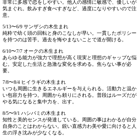
非常に多感で恋をしやすい。他人の感情に敏感で、優しいが
気まぐれ。飲みすぎ食べすぎなど、過度になりやすいので注
意。
5/13〜6/9 サンザシの木生まれ
純粋で幼く頭の回転と身のこなしが早い。一貫したポリシー
を持つのは苦手。過去を悔やまないことで道が開ける。
6/10〜7/7 オークの木生まれ
あらゆる能力が強力で理想が高く現実と理想のギャップな悩
む。安定した生活と急激な変化を求める。焦らない事が必
要。
7/8〜8/4 ヒイラギの木生まれ
いつも周囲に生きるエネルギーを与えられる。活動力と温か
い包容力を持つ。周囲から頼りにされる。普段はルーズだが
やる気になると集中力を、出す。
8/5〜9/1 ハシバミの木生まれ
知性と美的センスが発達している。周囲の事はわかるが自分
自身のことはわからない。鋭い直感力わ美や愛に向けると人
生の浮き沈みが少なくなる。