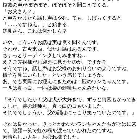
複数の声がぼそぼそ、ぼそぼそと聞こえてくる。
「お父さん？」
と声をかけたら話し声はやむ。でも、しばらくすると
「……ですねえ。」と始まる。
鶴見さん、これは何かしら？
いや、こういうお話は実は良く聞くんです。
それが、古今東西、似たお話はあるんです。
ちょっとリーディングしてみますね…
え？ご先祖様がお迎えに見えたのか、ですか？
そうですね、話し声はお父様のお知り合いのようですね、
様子を見にいらした、という感じでしょうか。
あ、でも実際にお迎えにきたのは二匹のワンちゃんです。
一匹は真っ白、一匹は柴の雑種ちゃんみたいな。
「そうでしたか！父は犬が大好きで、ずっと何匹もかってき
ました。柴の雑種も、真っ白のコもいました。
それででしょうか、父の顔はにっこり笑っていたのです。」
それは良かった、きっとかわいいワンちゃんたちがそばに来
て、破顔一笑で虹の橋を渡っていかれたのですね。
素晴らしい人生、お疲れ様でした。