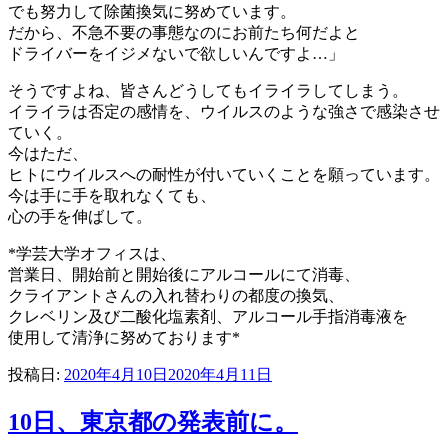
でも努力して除菌換気に努めています。
だから、不急不要の事態なのにお前たち何だよと
ドライバーをイジメないで欲しいんですよ…」
そうですよね、皆さんどうしてもイライラしてしまう。
イライラは否定の感情を、ウイルスのような強さで感染させ
ていく。
今はただ、
ヒトにウイルスへの耐性が付いていくことを願っています。
今は手に手を取れなくても、
心の手を伸ばして。
*学芸大学オフィスは、
営業日、開始前と開始後にアルコールにて消毒、
クライアントさんの入れ替わりの都度の換気、
クレベリン及び二酸化塩素剤、アルコール手指消毒液を
使用して清浄に努めております*
投稿日:
2020年4月10日
2020年4月11日
10日、東京都の発表前に。