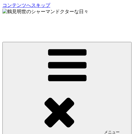
コンテンツへスキップ
鶴見明世のシャーマンドクターな日々
My Spirit,「Raven」
メニュー