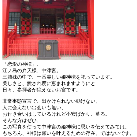
「恋愛の神様」、
江ノ島の弁天様、中津宮。
三姉妹の中で、一番美しい姫神様を祀っています。
美しさと、愛され度に恵まれますようにと
日々、参拝者が絶えないお宮です。
非常事態宣言で、出かけられない動けない。
人に会えない出会いも無い、
お付き合いはしているけれど不安ばかり、募る。
そんな方はぜひ、
この写真を使って中津宮の姫神様に思いを伝えてみては。
もちろん、神様は願いを叶えるための存在、ではないです。