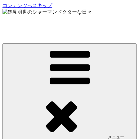
コンテンツへスキップ
鶴見明世のシャーマンドクターな日々
My Spirit,「Raven」
メニュー