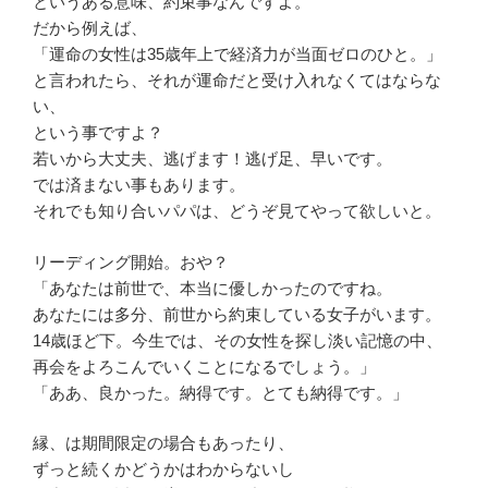
というある意味、約束事なんですよ。
だから例えば、
「運命の女性は35歳年上で経済力が当面ゼロのひと。」
と言われたら、それが運命だと受け入れなくてはならな
い、
という事ですよ？
若いから大丈夫、逃げます！逃げ足、早いです。
では済まない事もあります。
それでも知り合いパパは、どうぞ見てやって欲しいと。
リーディング開始。おや？
「あなたは前世で、本当に優しかったのですね。
あなたには多分、前世から約束している女子がいます。
14歳ほど下。今生では、その女性を探し淡い記憶の中、
再会をよろこんでいくことになるでしょう。」
「ああ、良かった。納得です。とても納得です。」
縁、は期間限定の場合もあったり、
ずっと続くかどうかはわからないし