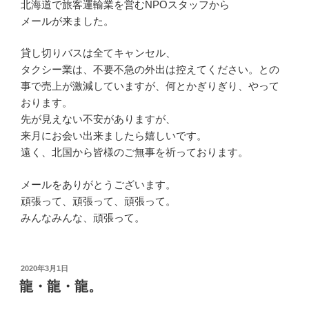
北海道で旅客運輸業を営むNPOスタッフから
メールが来ました。
貸し切りバスは全てキャンセル、
タクシー業は、不要不急の外出は控えてください。との
事で売上が激減していますが、何とかぎりぎり、やって
おります。
先が見えない不安がありますが、
来月にお会い出来ましたら嬉しいです。
遠く、北国から皆様のご無事を祈っております。
メールをありがとうございます。
頑張って、頑張って、頑張って。
みんなみんな、頑張って。
投
2020年3月1日
稿
龍・龍・龍。
日: