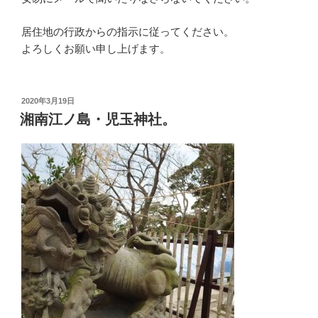
居住地の行政からの指示に従ってください。
よろしくお願い申し上げます。
投
2020年3月19日
稿
湘南江ノ島・児玉神社。
日: