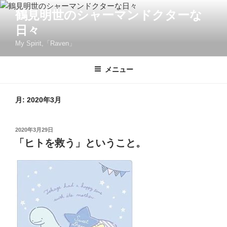
コ
鶴見明世のシャーマンドクターな
ン
日々
テ
ン
My Spirit,「Raven」
ツ
へ
メニュー
ス
キ
月:
2020年3月
ッ
プ
投
2020年3月29日
稿
「ヒトを救う」ということ。
日: