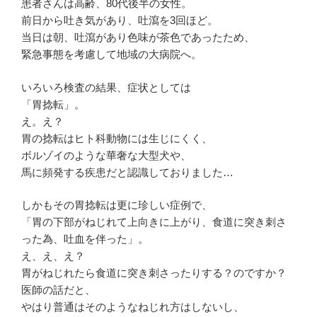
患者さんは高齢、80代後半の女性。
前日から吐き気があり、吐瀉を3回ほど。
当日は朝、吐瀉があり色味が茶色であったため、
緊急事態を考慮して地域の大病院へ。
いろいろ検査の結果、症状としては
「胃捻転」。
え。え？
胃の捻転はヒト科動物には生じにくく、
ボルゾイのような華奢な大型犬や、
馬に頻発する疾患だと認識しておりました…
しかもその胃捻転は更に珍しい症例で、
「胃の下部がねじれて上向きに上がり、食道に突き刺さ
った為、吐血を伴った」。
え、え、え？
胃がねじれたら食道に突き刺さったりする？のですか？
医師の話だと、
やはり普通はそのようなねじれ方はしないし、