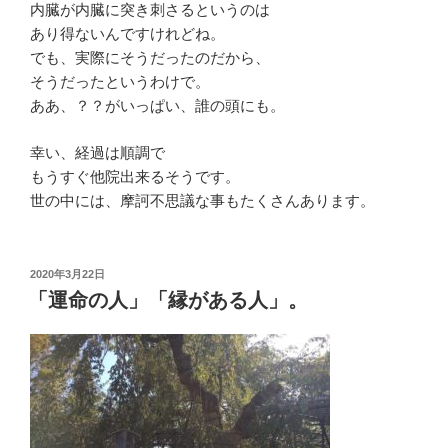
内臓が内臓に突き刺さるというのは
あり得ないんですけれどね。
でも、実際にそうだったのだから、
そうだったというわけで。
ああ、？？がいっぱい、誰の頭にも。
幸い、経過は順調で
もうすぐ他院出来るそうです。
世の中には、摩訶不思議な事もたくさんあります。
投
2020年3月22日
稿
「運命の人」「縁がある人」。
日: