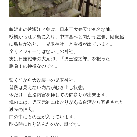
藤沢市の片瀬江ノ島は、日本三大弁天で有名な地。
桟橋から江ノ島に入り、中津宮へと向かう左側、階段脇
に鳥居があり、「児玉神社」と看板が出ています。
全くメジャーではないこの神社、
実は日露戦争の大元帥、「児玉源太郎」を祀った
勝負！の神様なのです。
暫く前から大改装中の児玉神社、
普段は見えない内宮がむき出し状態。
今だけ、直接内宮を拝しての御参りが出来ます。
境内には、児玉元帥にゆかりがある台湾から寄進された
独特の狛犬。
口の中に石の玉が入っています。
彫る時に作り込んだのか、謎です。