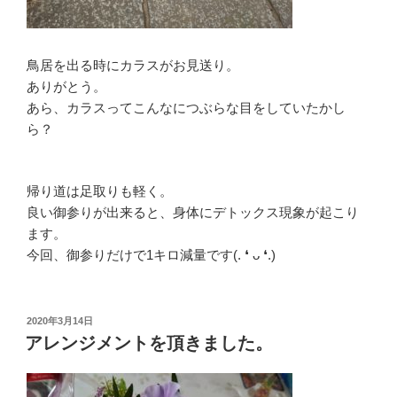
鳥居を出る時にカラスがお見送り。
ありがとう。
あら、カラスってこんなにつぶらな目をしていたかし
ら？
帰り道は足取りも軽く。
良い御参りが出来ると、身体にデトックス現象が起こり
ます。
今回、御参りだけで1キロ減量です(. ❛ ᴗ ❛.)
投
2020年3月14日
稿
アレンジメントを頂きました。
日: