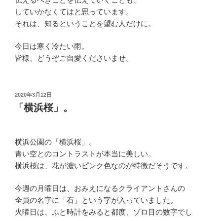
していかなくてはと思っています。
それは、知るということを望む人だけに。
今日は寒く冷たい雨。
皆様、どうぞご自愛くださいませ。
投
2020年3月12日
稿
「横浜桜」。
日:
横浜公園の「横浜桜」。
青い空とのコントラストが本当に美しい。
横浜桜は、花が濃いピンク色なのが特徴だそうです。
今週の月曜日は、おみえになるクライアントさんの
全員の名字に「石」という字が入っていました。
火曜日は、ふと時計をみると都度、ゾロ目の数字でし