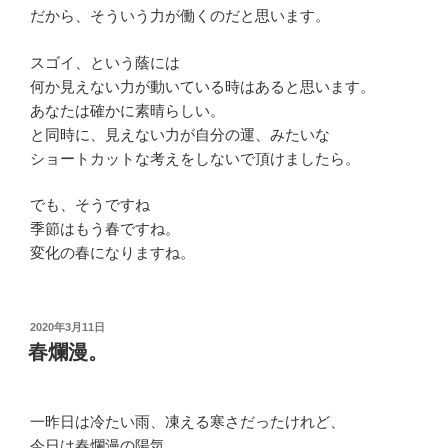
だから、そういう力が働くのだと思います。
スゴイ、という蔭には
何か見えない力が動いている時はあると思います。
あなたは確かに素晴らしい。
と同時に、見えない力が自分の運、みたいな
ショートカットな考えをしないで頂けましたら。
でも、そうですね
季節はもう春ですね。
変化の春になりますね。
投
2020年3月11日
稿
春爛漫。
日:
一昨日は冷たい雨、凍える寒さだったけれど、
今日は春爛漫の陽気。