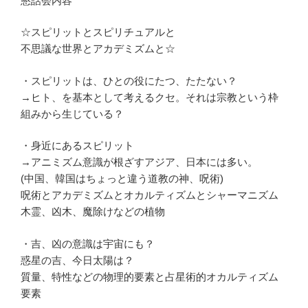
懇話会内容
☆スピリットとスピリチュアルと
不思議な世界とアカデミズムと☆
・スピリットは、ひとの役にたつ、たたない？
→ヒト、を基本として考えるクセ。それは宗教という枠
組みから生じている？
・身近にあるスピリット
→アニミズム意識が根ざすアジア、日本には多い。
(中国、韓国はちょっと違う道教の神、呪術)
呪術とアカデミズムとオカルティズムとシャーマニズム
木霊、凶木、魔除けなどの植物
・吉、凶の意識は宇宙にも？
惑星の吉、今日太陽は？
質量、特性などの物理的要素と占星術的オカルティズム
要素