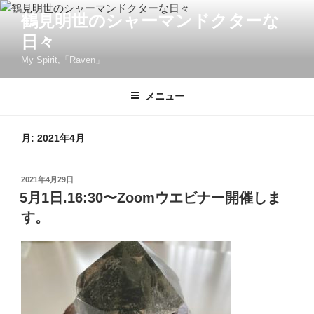
コ
鶴見明世のシャーマンドクターな
ン
日々
テ
ン
My Spirit,「Raven」
ツ
へ
メニュー
ス
キ
月:
2021年4月
ッ
プ
投
2021年4月29日
稿
5月1日.16:30〜Zoomウエビナー開催しま
日:
す。