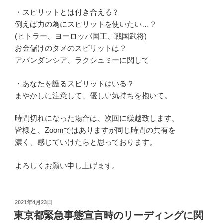
・スピリットとは付き合える？
例えば力の為にスピリットを使いたい…？
(ヒトラー、ヨーロッパ国王、戦国武将)
お金儲けのタメのスピリットは？
アバンダンシア、ラクシュミーに関して
・あなたを護るスピリットはいる？
まやかしに注意して、優しい気持ちを抱いて。
時間切れになった場合は、次回に繰越致します。
皆様と、Zoomではありますが同じ時間の共有を
濃く、感じていけたらと思っております。
よろしくお願い申し上げます。
投
2021年4月23日
稿
東京都緊急事態宣言時のリーディングに関
日: