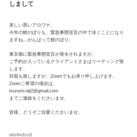
しまして
美しい黒いアロワナ。
今年の鯉のぼりも、緊急事態宣言の中で泳ぐことになり
ますね…がんばって鯉のぼり。
東京都に緊急事態宣言が発令されますが、
ご予約が入っているクライアントさまはリーディング致
します。
対面も致しますが、Zoomでもお承り申し上げます。
Zoomご希望の場合は、
tsurumi.niji2@gmail.com
までご連絡をくださいませ。
皆様、どうぞご自愛くださいませ。
投
2021年4月11日