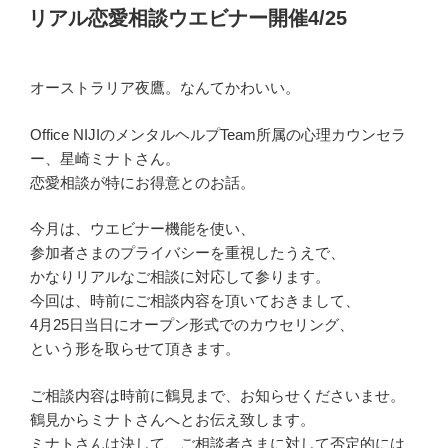
稿
リアル恋愛相談ウエビナー開催4/25
日:
オーストラリア夜鷹。なんてかわいい。
Office NIJIのメンタルヘルプTeam所属の心理カウンセラ
ー、星崎ミナトさん。
恋愛相談が特にお得意とのお話。
今月は、ウエビナー機能を使い、
参加者さまのプライバシーを重視したうえで、
かなりリアルなご相談に対応して参ります。
今回は、時前にご相談内容を頂いておきまして、
4月25日当日にオープン形式でのカウセリング、
という形を取らせて頂きます。
ご相談内容は時前に鶴見まで、お知らせくださいませ。
鶴見からミナトさんへとお伝え致します。
ミナトさんは決して、ご相談者さまに対して否定的には