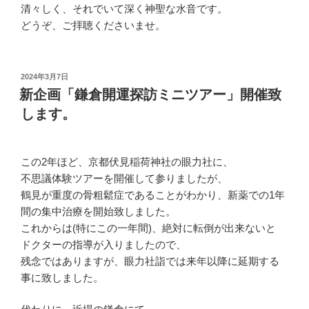
清々しく、それでいて深く神聖な水音です。
どうぞ、ご拝聴くださいませ。
投
2024年3月7日
稿
新企画「鎌倉開運探訪ミニツアー」開催致
日:
します。
この2年ほど、京都伏見稲荷神社の眼力社に、
不思議体験ツアーを開催して参りましたが、
鶴見が重度の骨粗鬆症であることがわかり、新薬での1年
間の集中治療を開始致しました。
これからは(特にこの一年間)、絶対に転倒が出来ないと
ドクターの指導が入りましたので、
残念ではありますが、眼力社詣では来年以降に延期する
事に致しました。