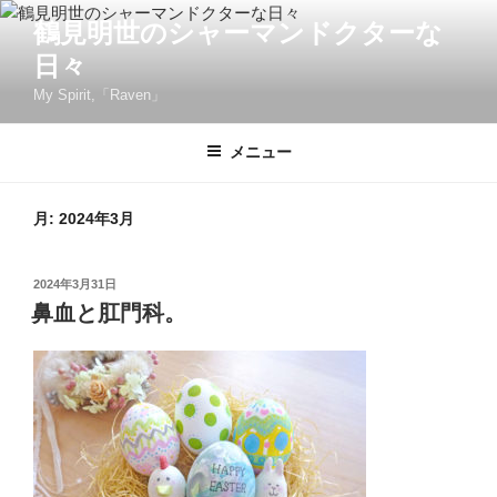
コ
鶴見明世のシャーマンドクターな
ン
日々
テ
ン
My Spirit,「Raven」
ツ
へ
メニュー
ス
キ
月:
2024年3月
ッ
プ
投
2024年3月31日
稿
鼻血と肛門科。
日: