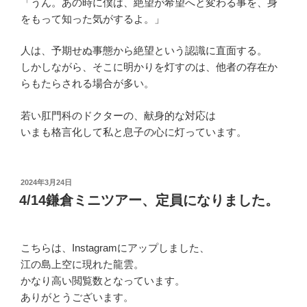
「うん。あの時に僕は、絶望が希望へと変わる事を、身
をもって知った気がするよ。」
人は、予期せぬ事態から絶望という認識に直面する。
しかしながら、そこに明かりを灯すのは、他者の存在か
らもたらされる場合が多い。
若い肛門科のドクターの、献身的な対応は
いまも格言化して私と息子の心に灯っています。
投
2024年3月24日
稿
4/14鎌倉ミニツアー、定員になりました。
日:
こちらは、Instagramにアップしました、
江の島上空に現れた龍雲。
かなり高い閲覧数となっています。
ありがとうございます。