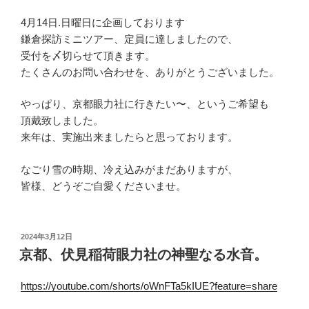
4月14日.日曜日に企画しております
鎌倉探訪ミニツアー、定員に達しましたので、
受付を〆切らせて頂きます。
たくさんのお問い合わせを、ありがとうございました。
やっぱり、京都眼力社に行きたい〜、というご希望も
頂戴致しました。
来年は、実施出来ましたらと思っております。
なごり雪の時期、冷え込みがまだありますが、
皆様、どうぞご自愛くださいませ。
投
2024年3月12日
稿
京都、伏見稲荷眼力社の神聖なる水音。
日:
https://youtube.com/shorts/oWnFTa5kIUE?feature=share