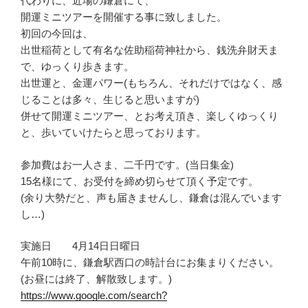
代わりに、近場の鎌倉にて、
開運ミニツアーを開催する事に致しました。
初回の今回は、
出世稲荷として有名な佐助稲荷神社から、銭洗弁財天ま
で、ゆっくり歩きます。
出世運と、金運パワー(もちろん、それだけではなく、感
じることは多々、生じると思いますが)
併せて開運ミニツアー、とお考え頂き、楽しくゆっくり
と、歩いていけたらと思っております。
参加費はお一人さま、二千円です。(当日集金)
15名様にて、お受付を締め切らせて頂く予定です。
(余り大勢だと、声も届きませんし、鎌倉は混んでいます
し…)
実施日 4月14日日曜日
午前10時に、鎌倉駅西口の時計台にお集まりください。
(お昼には終了、解散致します。)
https://www.google.com/search?