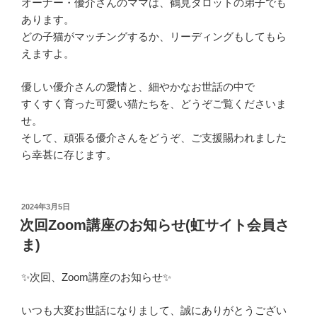
オーナー・優介さんのママは、鶴見タロットの弟子でも
あります。
どの子猫がマッチングするか、リーディングもしてもら
えますよ。
優しい優介さんの愛情と、細やかなお世話の中で
すくすく育った可愛い猫たちを、どうぞご覧くださいま
せ。
そして、頑張る優介さんをどうぞ、ご支援賜われました
ら幸甚に存じます。
投
2024年3月5日
稿
次回Zoom講座のお知らせ(虹サイト会員さ
日:
ま)
✨次回、Zoom講座のお知らせ✨
いつも大変お世話になりまして、誠にありがとうござい