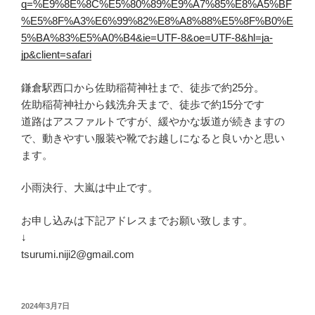
q=%E9%8E%8C%E5%80%89%E9%A7%85%E8%A5%BF
%E5%8F%A3%E6%99%82%E8%A8%88%E5%8F%B0%E
5%BA%83%E5%A0%B4&ie=UTF-8&oe=UTF-8&hl=ja-
jp&client=safari
鎌倉駅西口から佐助稲荷神社まで、徒歩で約25分。
佐助稲荷神社から銭洗弁天まで、徒歩で約15分です
道路はアスファルトですが、緩やかな坂道が続きますの
で、動きやすい服装や靴でお越しになると良いかと思い
ます。
小雨決行、大嵐は中止です。
お申し込みは下記アドレスまでお願い致します。
↓
tsurumi.niji2@gmail.com
投
2024年3月7日