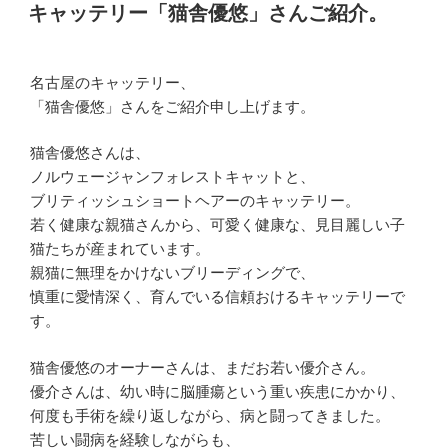
稿
キャッテリー「猫舎優悠」さんご紹介。
日:
名古屋のキャッテリー、
「猫舎優悠」さんをご紹介申し上げます。
猫舎優悠さんは、
ノルウェージャンフォレストキャットと、
ブリティッシュショートヘアーのキャッテリー。
若く健康な親猫さんから、可愛く健康な、見目麗しい子
猫たちが産まれています。
親猫に無理をかけないブリーディングで、
慎重に愛情深く、育んでいる信頼おけるキャッテリーで
す。
猫舎優悠のオーナーさんは、まだお若い優介さん。
優介さんは、幼い時に脳腫瘍という重い疾患にかかり、
何度も手術を繰り返しながら、病と闘ってきました。
苦しい闘病を経験しながらも、