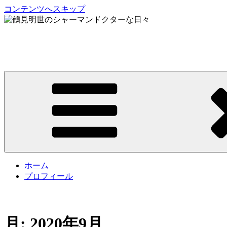
コンテンツへスキップ
鶴見明世のシャーマンドクターな日々
My Spirit,「Raven」
ホーム
プロフィール
月:
2020年9月