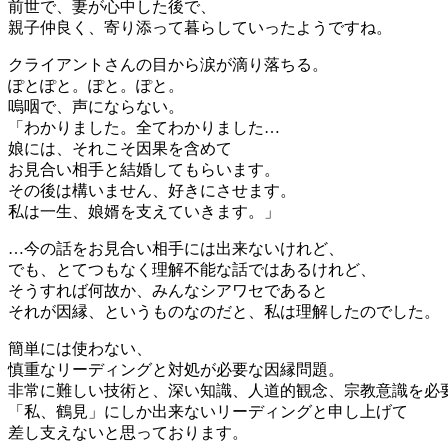
前世で、妻が心中した後で、
親子仲良く、寄り添って暮らしていったようですね。
クライアントさんの目から涙が滴り落ちる。
ぽとぽと。ぽと。ぽと。
嗚咽で、声にならない。
「わかりました。全てわかりました…
娘には、それこそ因果を含めて
お見合い相手と結婚してもらいます。
その後は構いません、好きにさせます。
私は一生、娘婿を支えていきます。」
…今の話をお見合い相手には出来ないけれど、
でも、とてつもなく理解不能な話ではあるけれど、
そうすれば何故か、みんなシアワセであると
それが因縁、というものなのだと、私は理解したのでした。
簡単には使わない、
慎重なリーディングと対処が必要な因縁問題。
非常に難しい技術と、深い知識、人道的観念、宗教意識を必
「私、鶴見」にしか出来ないリーディングと申し上げて
差し支えないと思っております。