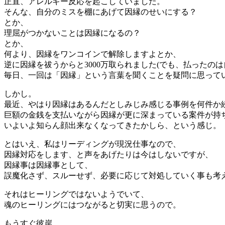
正直、アレルギー反応を起こしていました。
そんな、自分のミスを棚にあげて因縁のせいにする？
とか、
理屈がつかないことは因縁になるの？
とか、
何より、因縁をワンコインで解除しますよとか、
逆に因縁を祓うからと3000万取られました(でも、払ったの
毎日、一回は「因縁」という言葉を聞くことを疑問に思って
しかし。
最近、やはり因縁はあるんだとしみじみ感じる事例を何件か
巨額の金銭を支払いながら因縁が更に深まっている案件が持
いよいよ知らん顔出来なくなってきたかしら、という感じ。
とはいえ、私はリーディングが現況仕事なので、
因縁対応をします、と声をあげたりは今はしないですが、
因縁事は因縁事として、
誤魔化さず、スルーせず、必要に応じて対処していく事も考
それはヒーリングではないようでいて、
魂のヒーリングにはつながると切実に思うので。
もうすぐ彼岸。