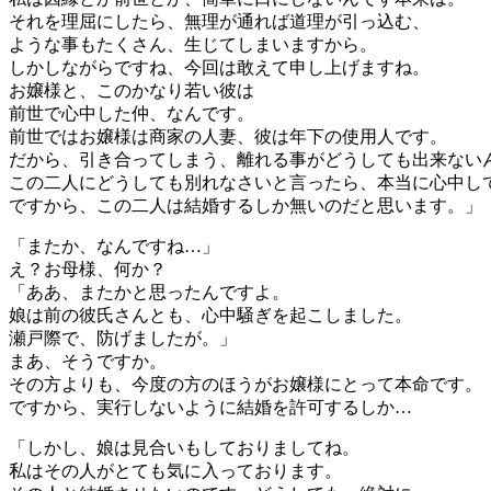
それを理屈にしたら、無理が通れば道理が引っ込む、
ような事もたくさん、生じてしまいますから。
しかしながらですね、今回は敢えて申し上げますね。
お嬢様と、このかなり若い彼は
前世で心中した仲、なんです。
前世ではお嬢様は商家の人妻、彼は年下の使用人です。
だから、引き合ってしまう、離れる事がどうしても出来ない
この二人にどうしても別れなさいと言ったら、本当に心中し
ですから、この二人は結婚するしか無いのだと思います。」
「またか、なんですね…」
え？お母様、何か？
「ああ、またかと思ったんですよ。
娘は前の彼氏さんとも、心中騒ぎを起こしました。
瀬戸際で、防げましたが。」
まあ、そうですか。
その方よりも、今度の方のほうがお嬢様にとって本命です。
ですから、実行しないように結婚を許可するしか…
「しかし、娘は見合いもしておりましてね。
私はその人がとても気に入っております。