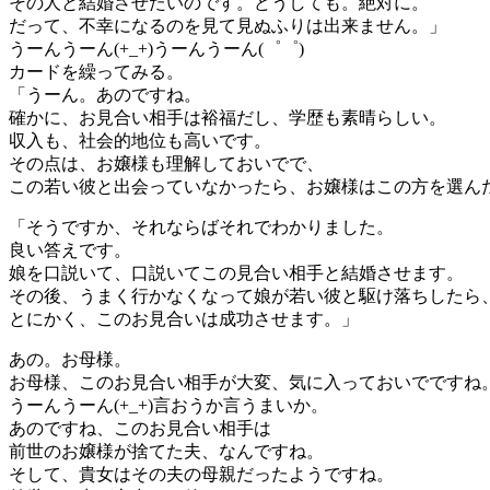
その人と結婚させたいのです。どうしても。絶対に。
だって、不幸になるのを見て見ぬふりは出来ません。」
うーんうーん(+_+)うーんうーん(゜゜)
カードを繰ってみる。
「うーん。あのですね。
確かに、お見合い相手は裕福だし、学歴も素晴らしい。
収入も、社会的地位も高いです。
その点は、お嬢様も理解しておいでで、
この若い彼と出会っていなかったら、お嬢様はこの方を選ん
「そうですか、それならばそれでわかりました。
良い答えです。
娘を口説いて、口説いてこの見合い相手と結婚させます。
その後、うまく行かなくなって娘が若い彼と駆け落ちしたら
とにかく、このお見合いは成功させます。」
あの。お母様。
お母様、このお見合い相手が大変、気に入っておいでですね
うーんうーん(+_+)言おうか言うまいか。
あのですね、このお見合い相手は
前世のお嬢様が捨てた夫、なんですね。
そして、貴女はその夫の母親だったようですね。