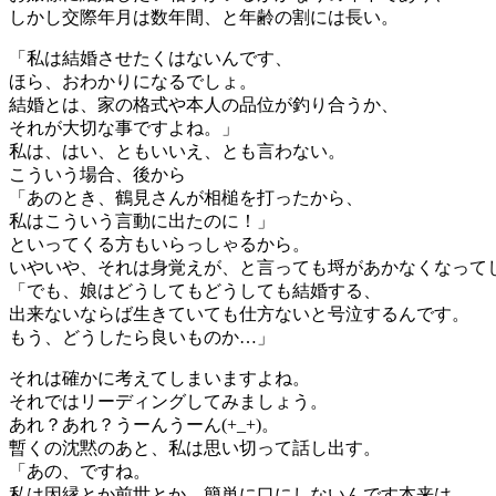
しかし交際年月は数年間、と年齢の割には長い。
「私は結婚させたくはないんです、
ほら、おわかりになるでしょ。
結婚とは、家の格式や本人の品位が釣り合うか、
それが大切な事ですよね。」
私は、はい、ともいいえ、とも言わない。
こういう場合、後から
「あのとき、鶴見さんが相槌を打ったから、
私はこういう言動に出たのに！」
といってくる方もいらっしゃるから。
いやいや、それは身覚えが、と言っても埒があかなくなって
「でも、娘はどうしてもどうしても結婚する、
出来ないならば生きていても仕方ないと号泣するんです。
もう、どうしたら良いものか…」
それは確かに考えてしまいますよね。
それではリーディングしてみましょう。
あれ？あれ？うーんうーん(+_+)。
暫くの沈黙のあと、私は思い切って話し出す。
「あの、ですね。
私は因縁とか前世とか、簡単に口にしないんです本来は。