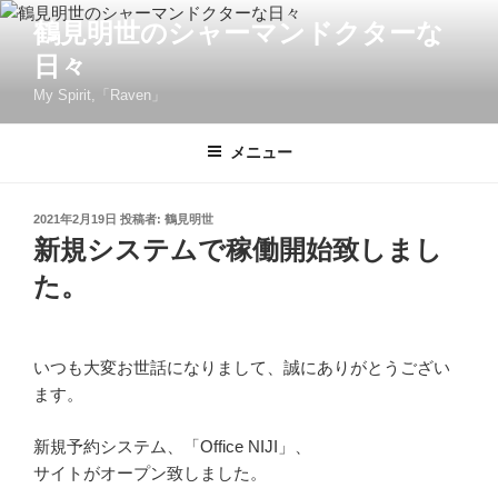
コ
鶴見明世のシャーマンドクターな
ン
日々
テ
ン
My Spirit,「Raven」
ツ
へ
メニュー
ス
キ
投
2021年2月19日
投稿者:
鶴見明世
ッ
稿
新規システムで稼働開始致しまし
プ
日:
た。
いつも大変お世話になりまして、誠にありがとうござい
ます。
新規予約システム、「Office NIJI」、
サイトがオープン致しました。