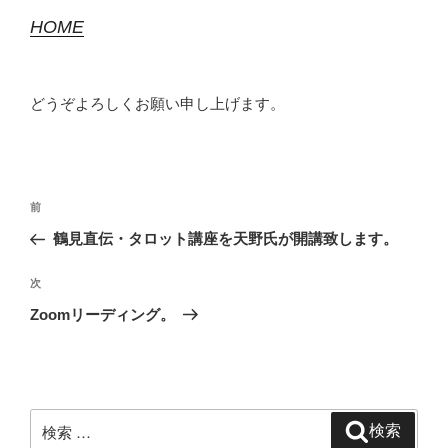
HOME
どうぞよろしくお願い申し上げます。
投
過
前
稿
去
鶴見直伝・タロット講座を天野氏が開講致します。
ナ
の
ビ
投
次
次
稿
ゲ
の
Zoomリーディング。
投
ー
稿
シ
ョ
ン
検
検索
索: