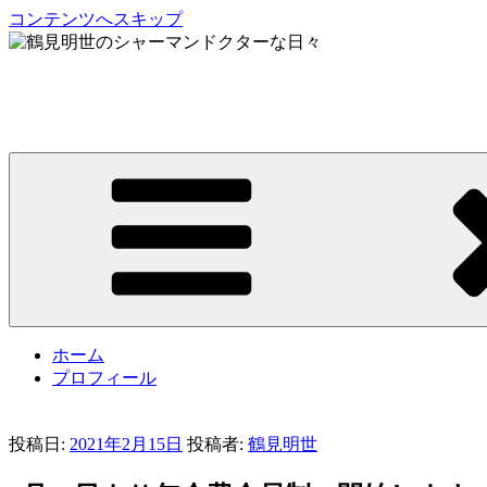
コンテンツへスキップ
鶴見明世のシャーマンドクターな日々
My Spirit,「Raven」
ホーム
プロフィール
投稿日:
2021年2月15日
投稿者:
鶴見明世