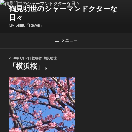
コ
鶴見明世のシャーマンドクターな
ン
日々
テ
ン
My Spirit,「Raven」
ツ
へ
メニュー
ス
キ
投
2020年3月12日
投稿者:
鶴見明世
ッ
稿
「横浜桜」。
プ
日: