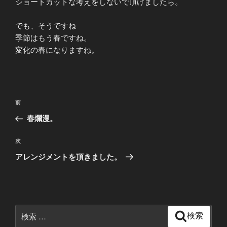
ショートカットな考えをしないで頂けましたら。
でも、そうですね
季節はもう春ですね。
変化の春になりますね。
投
過
前
稿
去
春爛漫。
ナ
の
ビ
投
次
次
稿
ゲ
の
アレンジメントを頂きました。
投
ー
稿
シ
ョ
ン
検
検索
索: