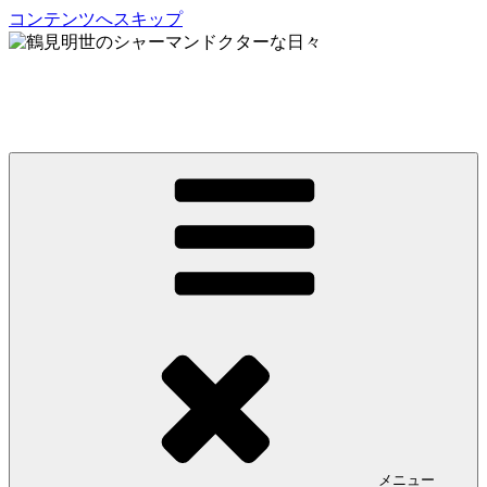
コンテンツへスキップ
鶴見明世のシャーマンドクターな日々
My Spirit,「Raven」
メニュー