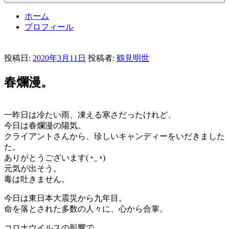
ホーム
プロフィール
投稿日:
2020年3月11日
投稿者:
鶴見明世
春爛漫。
一昨日は冷たい雨、凍える寒さだったけれど、
今日は春爛漫の陽気。
クライアントさんから、珍しいキャンディーをいだきました
た。
ありがとうございます(◔‿◔)
元気が出そう。
毒は吐きません。
今日は東日本大震災から九年目。
命を落とされた多数の人々に、心から合掌。
コロナウイルスの影響で