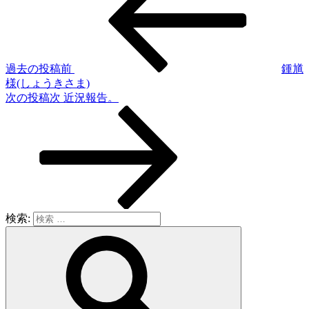
過去の投稿
前
鍾馗
様(しょうきさま)
次の投稿
次
近況報告。
検索: