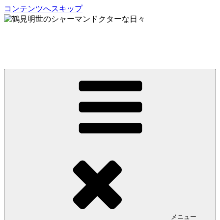
コンテンツへスキップ
鶴見明世のシャーマンドクターな日々
My Spirit,「Raven」
メニュー