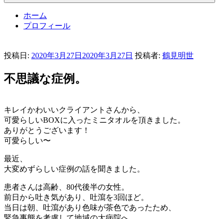
ホーム
プロフィール
投稿日:
2020年3月27日
2020年3月27日
投稿者:
鶴見明世
不思議な症例。
キレイかわいいクライアントさんから、
可愛らしいBOXに入ったミニタオルを頂きました。
ありがとうございます！
可愛らしい〜
最近、
大変めずらしい症例の話を聞きました。
患者さんは高齢、80代後半の女性。
前日から吐き気があり、吐瀉を3回ほど。
当日は朝、吐瀉があり色味が茶色であったため、
緊急事態を考慮して地域の大病院へ。