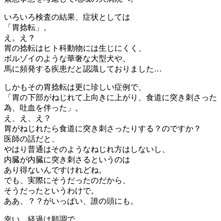
いろいろ検査の結果、症状としては
「胃捻転」。
え。え？
胃の捻転はヒト科動物には生じにくく、
ボルゾイのような華奢な大型犬や、
馬に頻発する疾患だと認識しておりました…
しかもその胃捻転は更に珍しい症例で、
「胃の下部がねじれて上向きに上がり、食道に突き刺さった
為、吐血を伴った」。
え、え、え？
胃がねじれたら食道に突き刺さったりする？のですか？
医師の話だと、
やはり普通はそのようなねじれ方はしないし、
内臓が内臓に突き刺さるというのは
あり得ないんですけれどね。
でも、実際にそうだったのだから、
そうだったというわけで。
ああ、？？がいっぱい、誰の頭にも。
幸い、経過は順調で