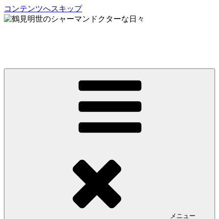
コンテンツへスキップ
鶴見明世のシャーマンドクターな日々
My Spirit,「Raven」
メニュー