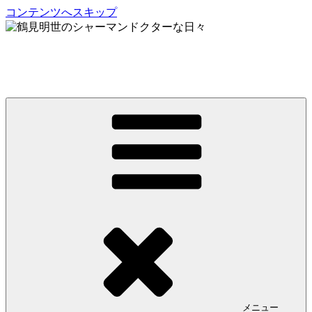
コンテンツへスキップ
鶴見明世のシャーマンドクターな日々
My Spirit,「Raven」
メニュー