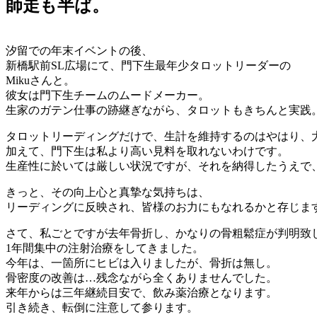
師走も半ば。
汐留での年末イベントの後、
新橋駅前SL広場にて、門下生最年少タロットリーダーの
Mikuさんと。
彼女は門下生チームのムードメーカー。
生家のガテン仕事の跡継ぎながら、タロットもきちんと実践
タロットリーディングだけで、生計を維持するのはやはり、
加えて、門下生は私より高い見料を取れないわけです。
生産性に於いては厳しい状況ですが、それを納得したうえで
きっと、その向上心と真摯な気持ちは、
リーディングに反映され、皆様のお力にもなれるかと存じま
さて、私ごとですが去年骨折し、かなりの骨粗鬆症が判明致
1年間集中の注射治療をしてきました。
今年は、一箇所にヒビは入りましたが、骨折は無し。
骨密度の改善は…残念ながら全くありませんでした。
来年からは三年継続目安で、飲み薬治療となります。
引き続き、転倒に注意して参ります。