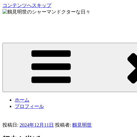
コンテンツへスキップ
鶴見明世のシャーマンドクターな日々
My Spirit,「Raven」
ホーム
プロフィール
投稿日:
2024年12月11日
投稿者:
鶴見明世