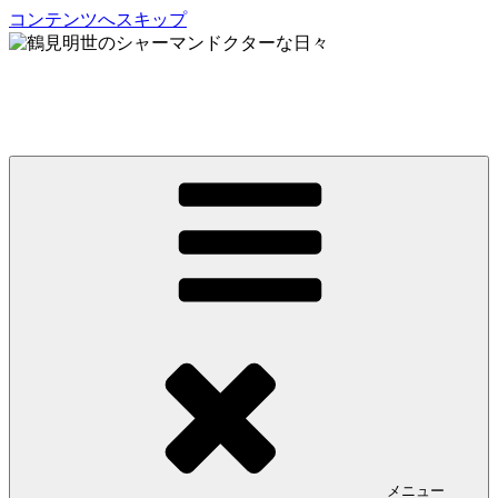
コンテンツへスキップ
鶴見明世のシャーマンドクターな日々
My Spirit,「Raven」
メニュー