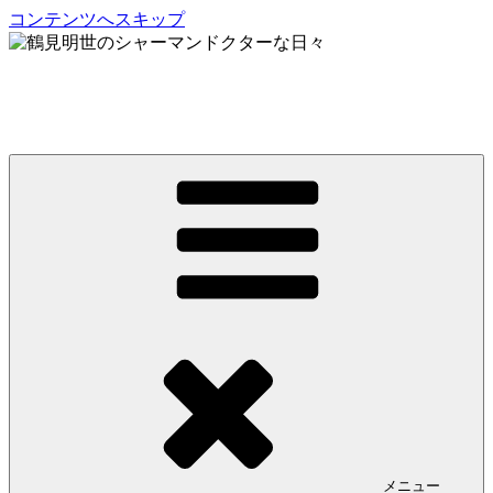
コンテンツへスキップ
鶴見明世のシャーマンドクターな日々
My Spirit,「Raven」
メニュー