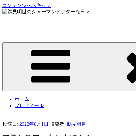
コンテンツへスキップ
鶴見明世のシャーマンドクターな日々
My Spirit,「Raven」
ホーム
プロフィール
投稿日:
2022年8月1日
投稿者:
鶴見明世