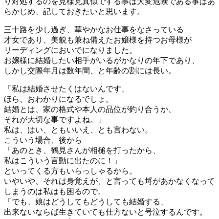
り対処するのを見様見真似でする事は大変危険である事はあ
らかじめ、記しておきたいと思います。
三十路を少し過ぎ、華やかなお仕事をなさっている
才女であり、美貌も兼ね備えたお嬢様を持つお母様が
リーディングにおいでになりました。
お嬢様に結婚したい相手がいるがかなりの年下であり、
しかし交際年月は数年間、と年齢の割には長い。
「私は結婚させたくはないんです、
ほら、おわかりになるでしょ。
結婚とは、家の格式や本人の品位が釣り合うか、
それが大切な事ですよね。」
私は、はい、ともいいえ、とも言わない。
こういう場合、後から
「あのとき、鶴見さんが相槌を打ったから、
私はこういう言動に出たのに！」
といってくる方もいらっしゃるから。
いやいや、それは身覚えが、と言っても埒があかなくなって
しまうのは私はも困るので。
「でも、娘はどうしてもどうしても結婚する、
出来ないならば生きていても仕方ないと号泣するんです。