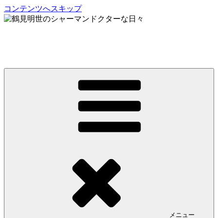
コンテンツへスキップ
鶴見明世のシャーマンドクターな日々
My Spirit,「Raven」
メニュー