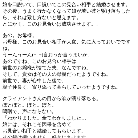
娘を口説いて、口説いてこの見合い相手と結婚させます。
その後、うまく行かなくなって娘が若い彼と駆け落ちした
ら、それは致し方ないと思えます。
とにかく、このお見合いは成功させます。」
あの。お母様。
お母様、このお見合い相手が大変、気に入っておいでです
ね。
うーんうーん(+_+)言おうか言うまいか。
あのですね、このお見合い相手は
前世のお嬢様が捨てた夫、なんですね。
そして、貴女はその夫の母親だったようですね。
前世で、妻が心中した後で、
親子仲良く、寄り添って暮らしていったようですね。
クライアントさんの目から涙が滴り落ちる。
ぽとぽと。ぽと。ぽと。
嗚咽で、声にならない。
「わかりました。全てわかりました…
娘には、それこそ因果を含めて
お見合い相手と結婚してもらいます。
その後は構いません、好きにさせます。