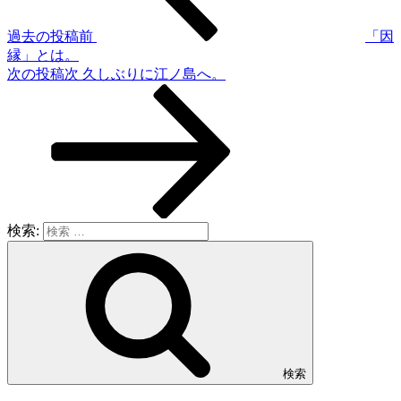
過去の投稿
前
「因
縁」とは。
次の投稿
次
久しぶりに江ノ島へ。
検索:
検索