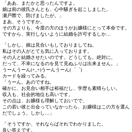
「ああ、またかと思ったんですよ。
娘は前の彼氏さんとも、心中騒ぎを起こしました。
瀬戸際で、防げましたが。」
まあ、そうですか。
その方よりも、今度の方のほうがお嬢様にとって本命です。
ですから、実行しないように結婚を許可するしか…
「しかし、娘は見合いもしておりましてね。
私はその人がとても気に入っております。
その人と結婚させたいのです。どうしても。絶対に。
だって、不幸になるのを見て見ぬふりは出来ません。」
うーんうーん(+_+)うーんうーん(゜゜)
カードを繰ってみる。
「うーん。あのですね。
確かに、お見合い相手は裕福だし、学歴も素晴らしい。
収入も、社会的地位も高いです。
その点は、お嬢様も理解しておいでで、
この若い彼と出会っていなかったら、お嬢様はこの方を選ん
だでしょう。しかし…」
「そうですか、それならばそれでわかりました。
良い答えです。