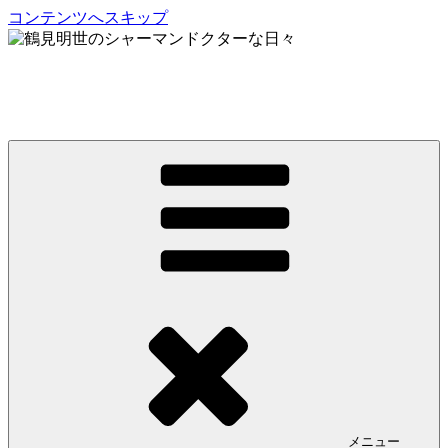
コンテンツへスキップ
鶴見明世のシャーマンドクターな日々
My Spirit,「Raven」
メニュー