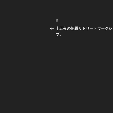
投
前
過
稿
去
十五夜の朝霧リトリートワークシ
の
プ。
ナ
投
ビ
稿
ゲ
ー
シ
ョ
ン