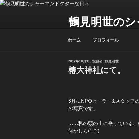
コ
ン
鶴見明世のシ
テ
ン
My Spirit,「Raven」
ツ
ホーム
プロフィール
へ
ス
キ
投
2017年10月3日
投稿者:
鶴見明世
ッ
稿
椿大神社にて。
プ
日:
6月にNPOヒーラー&スタッ
の写真です。
……私の頭の上に乗っている、
何かしら(‘_’?)