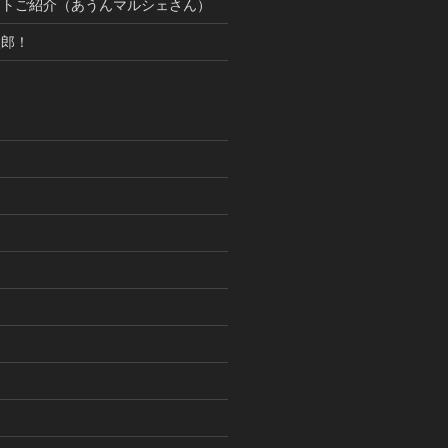
ットご紹介（あうんマルシェさん）
太郎！