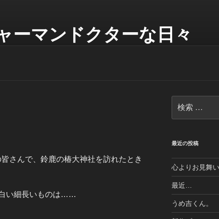
ャーマンドクターな日々
検
索:
最近の投稿
フの皆さんで、鈴鹿の椿大神社を訪れたとき
心よりお見舞
最近…
白い細長いものは……
うめ吉くん。