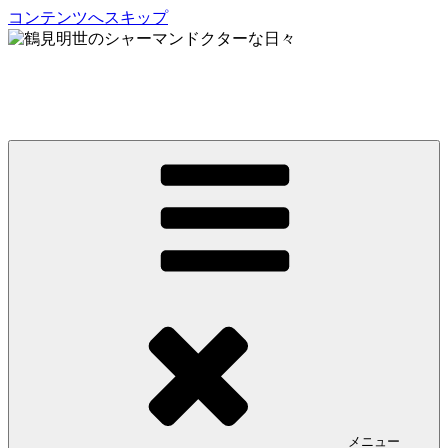
コンテンツへスキップ
鶴見明世のシャーマンドクターな日々
My Spirit,「Raven」
メニュー