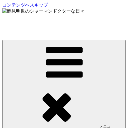
コンテンツへスキップ
鶴見明世のシャーマンドクターな日々
My Spirit,「Raven」
メニュー