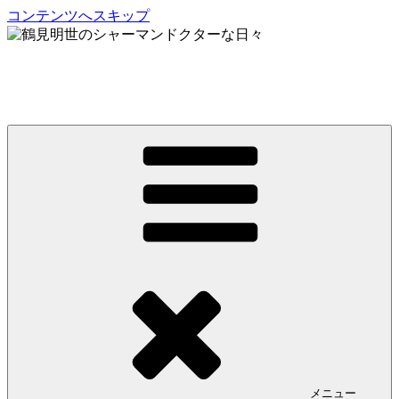
コンテンツへスキップ
鶴見明世のシャーマンドクターな日々
My Spirit,「Raven」
メニュー