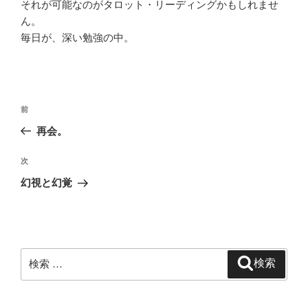
それが可能なのがタロット・リーディングかもしれませ
ん。
毎日が、深い勉強の中。
投
過
前
稿
去
再会。
ナ
の
ビ
投
次
次
稿
ゲ
の
幻視と幻覚
投
ー
稿
シ
ョ
ン
検
検索
索: