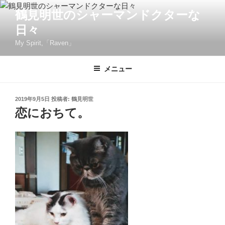
コ
鶴見明世のシャーマンドクターな
ン
日々
テ
ン
My Spirit,「Raven」
ツ
へ
メニュー
ス
キ
投
2019年9月5日
投稿者:
鶴見明世
ッ
稿
恋におちて。
プ
日: