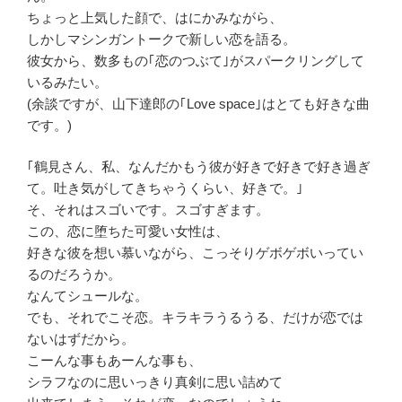
ちょっと上気した顔で、はにかみながら、
しかしマシンガントークで新しい恋を語る。
彼女から、数多もの｢恋のつぶて｣がスパークリングして
いるみたい。
(余談ですが、山下達郎の｢Love space｣はとても好きな曲
です。)
｢鶴見さん、私、なんだかもう彼が好きで好きで好き過ぎ
て。吐き気がしてきちゃうくらい、好きで。｣
そ、それはスゴいです。スゴすぎます。
この、恋に堕ちた可愛い女性は、
好きな彼を想い慕いながら、こっそりゲボゲボいってい
るのだろうか。
なんてシュールな。
でも、それでこそ恋。キラキラうるうる、だけが恋では
ないはずだから。
こーんな事もあーんな事も、
シラフなのに思いっきり真剣に思い詰めて